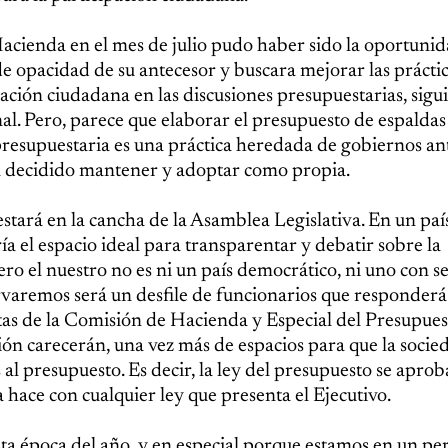
Hacienda en el mes de julio pudo haber sido la oportuni
e opacidad de su antecesor y buscara mejorar las prácti
pación ciudadana en las discusiones presupuestarias, sigu
al. Pero, parece que elaborar el presupuesto de espaldas 
 presupuestaria es una práctica heredada de gobiernos an
an decidido mantener y adoptar como propia.
estará en la cancha de la Asamblea Legislativa. En un paí
a el espacio ideal para transparentar y debatir sobre la
ro el nuestro no es ni un país democrático, ni uno con s
rvaremos será un desfile de funcionarios que responderá
istas de la Comisión de Hacienda y Especial del Presupues
ión carecerán, una vez más de espacios para que la socied
 presupuesto. Es decir, la ley del presupuesto se aprob
ace con cualquier ley que presenta el Ejecutivo.
ta época del año, y en especial porque estamos en un pe