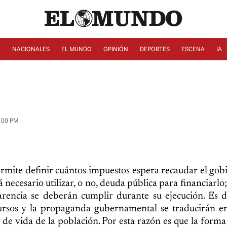
A
NACIONALES
EL MUNDO
OPINIÓN
DEPORTES
ESCENA
IA
:00 PM
ermite definir cuántos impuestos espera recaudar el gob
á necesario utilizar, o no, deuda pública para financiarlo;
encia se deberán cumplir durante su ejecución. Es de
cursos y la propaganda gubernamental se traducirán e
de vida de la población. Por esta razón es que la forma