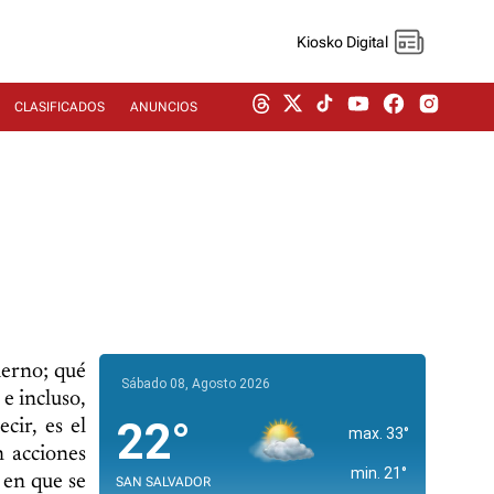
Kiosko Digital
CLASIFICADOS
ANUNCIOS
ierno; qué
Sábado 08, Agosto 2026
 e incluso,
22°
cir, es el
max. 33°
n acciones
min. 21°
 en que se
SAN SALVADOR