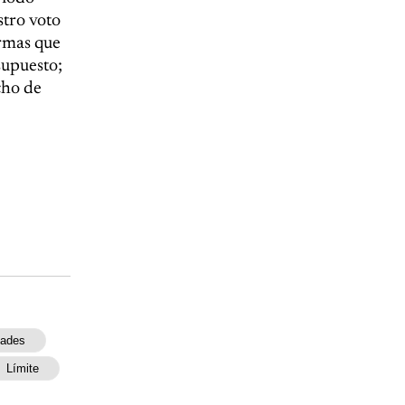
stro voto
ormas que
supuesto;
cho de
dades
Límite