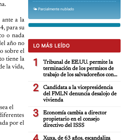
na.
🌤️ Parcialmente nublado
 ante a la
4, para su
oco o nada
del año no
LO MÁS LEÍDO
o sobre el
o tiene la
1
Tribunal de EE.UU. permite la
e la vida,
terminación de los permisos de
trabajo de los salvadoreños con
TPS
2
Candidata a la vicepresidencia
del FMLN denuncia desalojo de
vivienda
sea el
3
Economía cambia a director
diferentes
propietario en el consejo
ada por el
directivo del ISSS
4
Xuxa, de 63 años, escandaliza