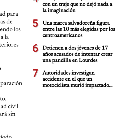
con un traje que no dejó nada a
la imaginación
dad para
5
cas de
Una marca salvadoreña figura
iendo los
entre las 10 más elegidas por los
centroamericanos
a la
teriores
6
Detienen a dos jóvenes de 17
años acusados de intentar crear
una pandilla en Lourdes
s
7
Autoridades investigan
accidente en el que un
eparación
motociclista murió impactado
por auto deportivo de lujo
to.
ad civil
ará sin
ríodo