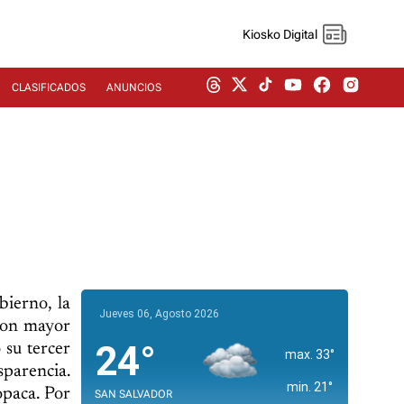
Kiosko Digital
CLASIFICADOS
ANUNCIOS
bierno, la
Jueves 06, Agosto 2026
 con mayor
24°
 su tercer
max. 33°
sparencia.
min. 21°
opaca. Por
SAN SALVADOR