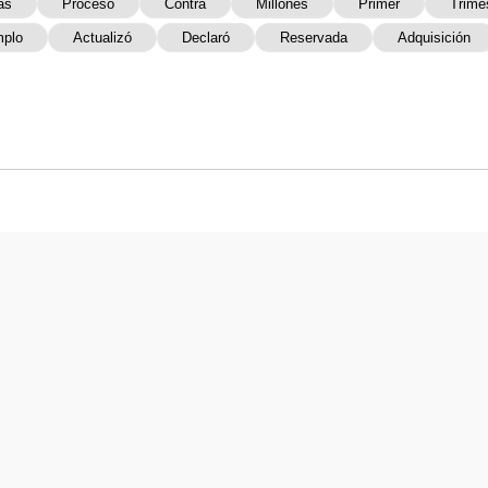
as
Proceso
Contra
Millones
Primer
Trime
mplo
Actualizó
Declaró
Reservada
Adquisición