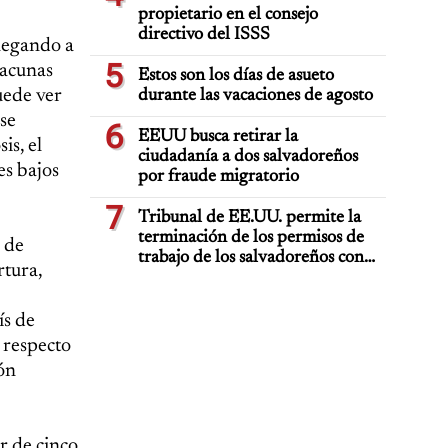
propietario en el consejo
directivo del ISSS
llegando a
5
vacunas
Estos son los días de asueto
uede ver
durante las vacaciones de agosto
ese
6
EEUU busca retirar la
is, el
ciudadanía a dos salvadoreños
es bajos
por fraude migratorio
7
Tribunal de EE.UU. permite la
terminación de los permisos de
e de
trabajo de los salvadoreños con
rtura,
TPS
ís de
 respecto
ón
r de cinco