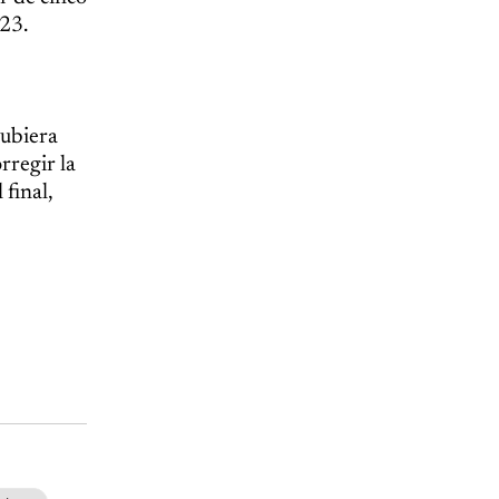
023.
hubiera
rregir la
 final,