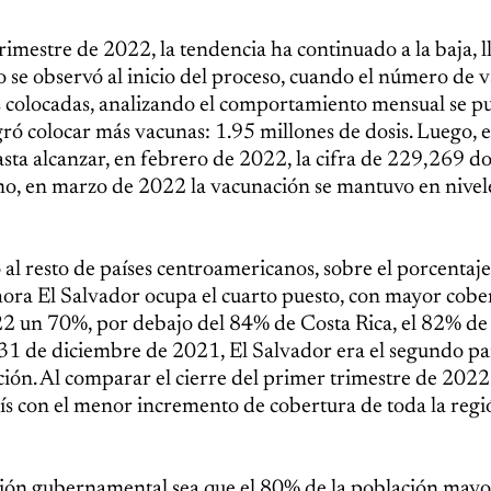
rimestre de 2022, la tendencia ha continuado a la baja, 
o se observó al inicio del proceso, cuando el número de 
sis colocadas, analizando el comportamiento mensual se p
gró colocar más vacunas: 1.95 millones de dosis. Luego, 
a alcanzar, en febrero de 2022, la cifra de 229,269 dos
mo, en marzo de 2022 la vacunación se mantuvo en nivel
 al resto de países centroamericanos, sobre el porcentaj
hora El Salvador ocupa el cuarto puesto, con mayor cobe
022 un 70%, por debajo del 84% de Costa Rica, el 82% de
31 de diciembre de 2021, El Salvador era el segundo pa
ión. Al comparar el cierre del primer trimestre de 2022
aís con el menor incremento de cobertura de toda la regi
nción gubernamental sea que el 80% de la población mayo