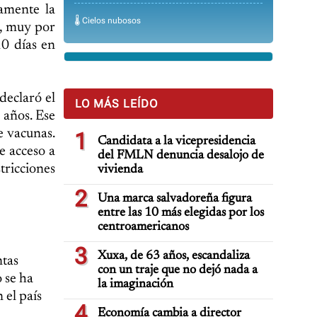
amente la
🌡️ Cielos nubosos
o, muy por
10 días en
declaró el
LO MÁS LEÍDO
años. Ese
e vacunas.
1
Candidata a la vicepresidencia
e acceso a
del FMLN denuncia desalojo de
tricciones
vivienda
2
Una marca salvadoreña figura
entre las 10 más elegidas por los
centroamericanos
3
Xuxa, de 63 años, escandaliza
ntas
con un traje que no dejó nada a
 se ha
la imaginación
 el país
4
Economía cambia a director