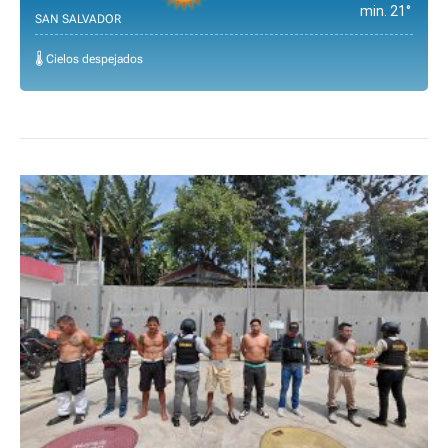
min. 21°
SAN SALVADOR
🌡️ Cielos despejados