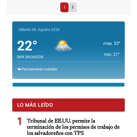
1
2
Sábado 08, Agosto 2026
22°
max. 33°
min. 21°
SAN SALVADOR
🌤️ Parcialmente nublado
LO MÁS LEÍDO
1
Tribunal de EE.UU. permite la
terminación de los permisos de trabajo de
los salvadoreños con TPS