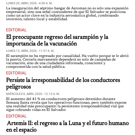
LUNES 20, ABRIL 2026 - 4:00 A. M.
La inauguración del séptimo hangar de Aeroman no es solo una expansión
empresarial, sino una señal contundente de que El Salvador se posiciona
como un actor clave en la industria aeronáutica global, combinando
inversión, talento local y estabilidad.
EDITORIAL
El preocupante regreso del sarampión y la
importancia de la vacunación
LUNES 13, ABRIL 2026 - 11:57 A. M.
El sarampión no ha regresado por casualidad. Ha vuelto porque se le abrió
la puerta. Cerrarla nuevamente dependerá no solo de campañas de
vacunación, sino de una ciudadanía informada, consciente y
comprometida con la salud pública.
EDITORIAL
Persiste la irresponsabilidad de los conductores
peligrosos
MIÉRCOLES 8, ABRIL 2026 - 12:13 A. M.
El aumento del 41 % en conductores peligrosos detenidos durante
Semana Santa revela que los operativos funcionan, pero también expone
una realidad más preocupante: la persistente irresponsabilidad vial que
sigue cobrando vidas en El Salvador.
EDITORIAL
Artemis II: el regreso a la Luna y el futuro humano
en el espacio