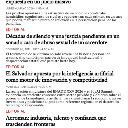
expuesta en un juicio masivo
LUNES 4, MAYO 2026 - 4:00 A. M.
Las pruebas apuntan a una estructura de mando que coordinaba
homicidios, seguimiento de rivales y reportes tras cada crimen, en un caso
que podría marcar un punto de inflexión en la persecución penal de las
pandillas.
EDITORIAL
Décadas de silencio y una justicia pendiente en un
sonado caso de abuso sexual de un sacerdote
DOMINGO 26, ABRIL 2026 - 4:00 A. M.
El testimonio de la víctima no solo revela una historia personal de
trauma, sino también un patrón de impunidad institucional y
desprotección estatal que persiste hasta hoy.
EDITORIAL
El Salvador apuesta por la inteligencia artificial
como motor de innovación y competitividad
MARTES 21, ABRIL 2026 - 4:00 A. M.
La realización simultánea del ENADE XXV 2026 y el SovAI Summit
evidencia un creciente consenso entre sector privado y Gobierno sobre el
potencial de la inteligencia artificial para transformar la economía, atraer
inversiones y posicionar al país como referente regional en el desarrollo
tecnológico responsable.
EDITORIAL
Aeroman: industria, talento y confianza que
trascienden fronteras