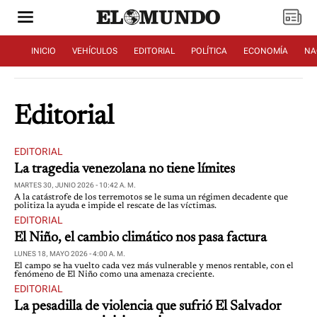
INICIO
VEHÍCULOS
EDITORIAL
POLÍTICA
ECONOMÍA
NA
Editorial
EDITORIAL
La tragedia venezolana no tiene límites
MARTES 30, JUNIO 2026 - 10:42 A. M.
A la catástrofe de los terremotos se le suma un régimen decadente que
politiza la ayuda e impide el rescate de las víctimas.
EDITORIAL
El Niño, el cambio climático nos pasa factura
LUNES 18, MAYO 2026 - 4:00 A. M.
El campo se ha vuelto cada vez más vulnerable y menos rentable, con el
fenómeno de El Niño como una amenaza creciente.
EDITORIAL
La pesadilla de violencia que sufrió El Salvador