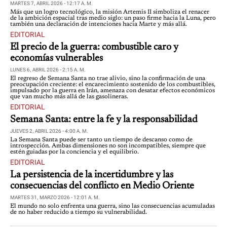
MARTES 7, ABRIL 2026 - 12:17 A. M.
Más que un logro tecnológico, la misión Artemis II simboliza el renacer
de la ambición espacial tras medio siglo: un paso firme hacia la Luna, pero
también una declaración de intenciones hacia Marte y más allá.
EDITORIAL
El precio de la guerra: combustible caro y
economías vulnerables
LUNES 6, ABRIL 2026 - 2:15 A. M.
El regreso de Semana Santa no trae alivio, sino la confirmación de una
preocupación creciente: el encarecimiento sostenido de los combustibles,
impulsado por la guerra en Irán, amenaza con desatar efectos económicos
que van mucho más allá de las gasolineras.
EDITORIAL
Semana Santa: entre la fe y la responsabilidad
JUEVES 2, ABRIL 2026 - 4:00 A. M.
La Semana Santa puede ser tanto un tiempo de descanso como de
introspección. Ambas dimensiones no son incompatibles, siempre que
estén guiadas por la conciencia y el equilibrio.
EDITORIAL
La persistencia de la incertidumbre y las
consecuencias del conflicto en Medio Oriente
MARTES 31, MARZO 2026 - 12:01 A. M.
El mundo no solo enfrenta una guerra, sino las consecuencias acumuladas
de no haber reducido a tiempo su vulnerabilidad.