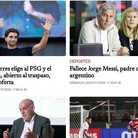
DEPORTES
res elige al PSG y el
Fallece Jorge Messi, padre d
 abierto al traspaso,
argentino
oferta
SÁBADO 8, AGOSTO 2026 - 7:38 A. M.
 2026 - 7:44 A. M.