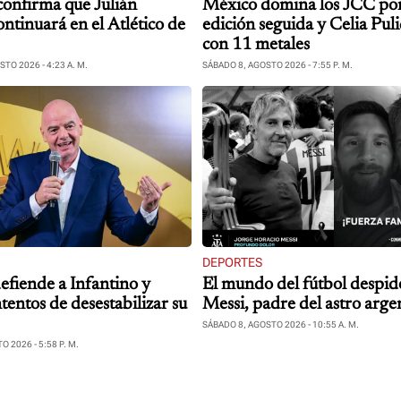
onfirma que Julián
México domina los JCC por
ntinuará en el Atlético de
edición seguida y Celia Pul
con 11 metales
TO 2026 - 4:23 A. M.
SÁBADO 8, AGOSTO 2026 - 7:55 P. M.
DEPORTES
efiende a Infantino y
El mundo del fútbol despid
tentos de desestabilizar su
Messi, padre del astro arge
SÁBADO 8, AGOSTO 2026 - 10:55 A. M.
 2026 - 5:58 P. M.