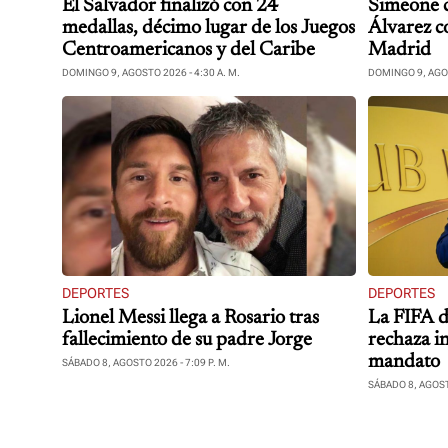
El Salvador finalizó con 24
Simeone c
medallas, décimo lugar de los Juegos
Álvarez co
Centroamericanos y del Caribe
Madrid
DOMINGO 9, AGOSTO 2026 - 4:30 A. M.
DOMINGO 9, AGOS
DEPORTES
DEPORTES
Lionel Messi llega a Rosario tras
La FIFA d
fallecimiento de su padre Jorge
rechaza in
mandato
SÁBADO 8, AGOSTO 2026 - 7:09 P. M.
SÁBADO 8, AGOSTO