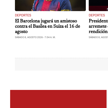
DEPORTES
DEPORTES
El Barcelona jugará un amistoso
President
contra el Basilea en Suiza el 16 de
arremete 
agosto
rendición
SÁBADO 8, AGOSTO 2026 - 7:04 A. M.
SÁBADO 8, AGOSTO