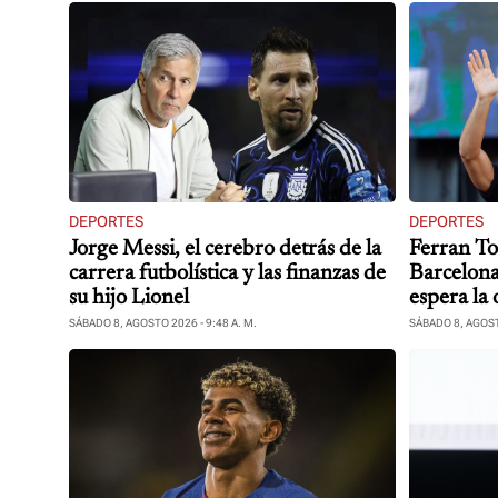
DEPORTES
DEPORTES
Jorge Messi, el cerebro detrás de la
Ferran Tor
carrera futbolística y las finanzas de
Barcelona,
su hijo Lionel
espera la 
SÁBADO 8, AGOSTO 2026 - 9:48 A. M.
SÁBADO 8, AGOSTO