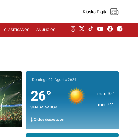
Kiosko Digital
CLASIFICADOS
ANUNCIOS
Domingo 09, Agosto 2026
26°
max. 35°
min. 21°
SAN SALVADOR
🌡️ Cielos despejados