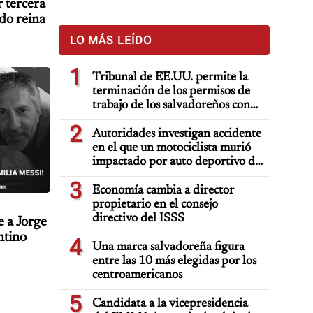
 tercera
ido reina
LO MÁS LEÍDO
1
Tribunal de EE.UU. permite la
terminación de los permisos de
trabajo de los salvadoreños con
TPS
2
Autoridades investigan accidente
en el que un motociclista murió
impactado por auto deportivo de
lujo
3
Economía cambia a director
propietario en el consejo
directivo del ISSS
e a Jorge
ntino
4
Una marca salvadoreña figura
entre las 10 más elegidas por los
centroamericanos
5
Candidata a la vicepresidencia