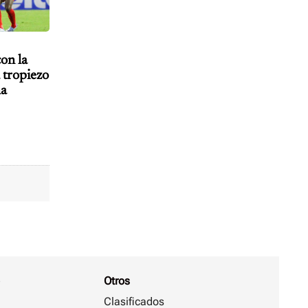
on la
 tropiezo
na
Otros
Clasificados