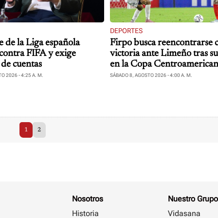
DEPORTES
e de la Liga española
Firpo busca reencontrarse c
contra FIFA y exige
victoria ante Limeño tras su
 de cuentas
en la Copa Centroamerica
 2026 - 4:25 A. M.
SÁBADO 8, AGOSTO 2026 - 4:00 A. M.
1
2
Nosotros
Nuestro Grupo
Historia
Vidasana