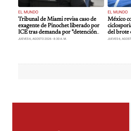
EL MUNDO
EL MUNDO
Tribunal de Miami revisa caso de
México co
exagente de Pinochet liberado por
ciclospori
ICE tras demanda por "detención
del brote
ilegal"
JUEVES 6, AGOSTO 2026 - 8:30 A. M.
JUEVES 6, AGOSTO