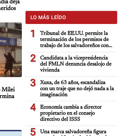
ndia deja
heridos
LO MÁS LEÍDO
1
Tribunal de EE.UU. permite la
terminación de los permisos de
trabajo de los salvadoreños con
TPS
2
Candidata a la vicepresidencia
del FMLN denuncia desalojo de
vivienda
3
Xuxa, de 63 años, escandaliza
con un traje que no dejó nada a la
 Milei
imaginación
ermina
4
Economía cambia a director
propietario en el consejo
directivo del ISSS
5
Una marca salvadoreña figura