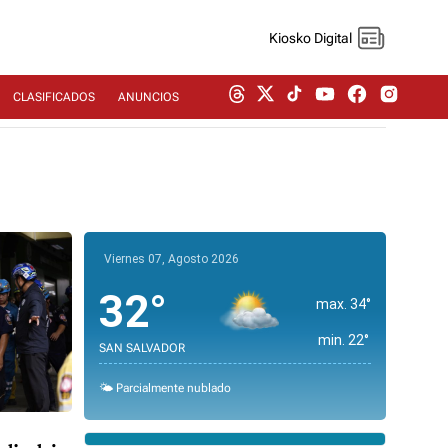
Kiosko Digital
CLASIFICADOS
ANUNCIOS
Viernes 07, Agosto 2026
32°
max. 34°
min. 22°
SAN SALVADOR
🌤️ Parcialmente nublado