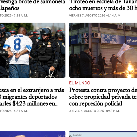
vestiga brote de salmonela
Tiroteo en escuela de Taila
alapeños
ocho muertos y más de 30 
O 2026 - 7:28 A. M.
VIERNES 7, AGOSTO 2026 - 6:14 A. M.
EL MUNDO
sca en el extranjero a más
Protesta contra proyecto de
 migrantes deportados
sobre propiedad privada t
arles $423 millones en
con represión policial
O 2026 - 4:31 A. M.
JUEVES 6, AGOSTO 2026 - 8:58 P. M.