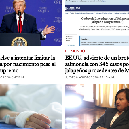
EL MUNDO
ve a intentar limitar la
EE.UU. advierte de un brot
a por nacimiento pese al
salmonela con 345 casos po
 Supremo
jalapeños procedentes de 
 2026 - 3:42 P. M.
JUEVES 6, AGOSTO 2026 - 11:15 A. M.