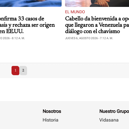
EL MUNDO
nfirma 33 casos de
Cabello da bienvenida a op
asis y rechaza ser origen
que llegaron a Venezuela p
 en EE.UU.
diálogo con el chavismo
 2026 - 8:12 A. M.
JUEVES 6, AGOSTO 2026 - 7:12 A. M.
1
2
Nosotros
Nuestro Grupo
Historia
Vidasana