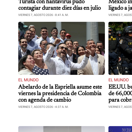
Turista con hantavirus pudo
México in
contagiar durante diez días en julio
ligado a j
VIERNES 7, AGOSTO 2026 - 8:41 A. M.
VIERNES 7, AGOST
EL MUNDO
EL MUNDO
Abelardo de la Espriella asume este
EE.UU. bu
viernes la presidencia de Colombia
de 66,000
con agenda de cambio
para cobr
multas
VIERNES 7, AGOSTO 2026 - 4:37 A. M.
VIERNES 7, AGOST