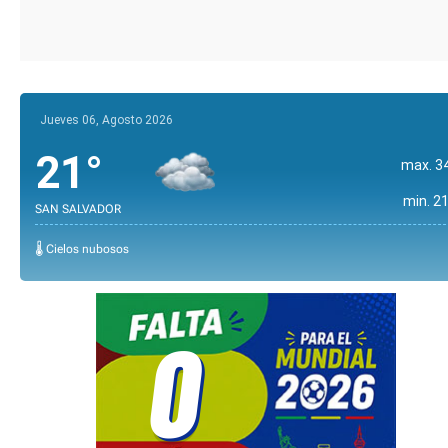
Jueves 06, Agosto 2026
21°
max. 3
min. 21
SAN SALVADOR
🌡️ Cielos nubosos
0