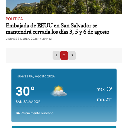
POLITICA
Embajada de EEUU en San Salvador se
mantendrá cerrada los días 3, 5 y 6 de agosto
VIERNES 31, JULIO 2026 - 4:29 P. M.
1
2
3
Jueves 06, Agosto 2026
30°
max. 33°
min. 21°
SAN SALVADOR
🌤️ Parcialmente nublado