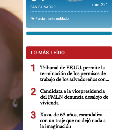
min. 22°
SAN SALVADOR
🌤️ Parcialmente nublado
LO MÁS LEÍDO
1
Tribunal de EE.UU. permite la
terminación de los permisos de
trabajo de los salvadoreños con
TPS
2
Candidata a la vicepresidencia
del FMLN denuncia desalojo de
vivienda
3
Xuxa, de 63 años, escandaliza
con un traje que no dejó nada a
la imaginación