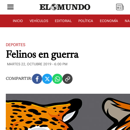
INICIO
VEHÍCULOS
EDITORIAL
POLÍTICA
ECONOMÍA
NA
DEPORTES
Felinos en guerra
MARTES 22, OCTUBRE 2019 - 6:00 PM
COMPARTIR: