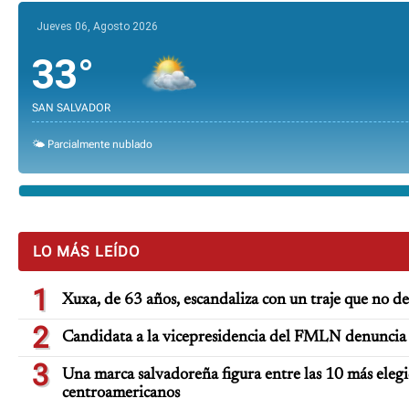
Jueves 06, Agosto 2026
33°
SAN SALVADOR
🌤️ Parcialmente nublado
LO MÁS LEÍDO
1
Xuxa, de 63 años, escandaliza con un traje que no d
2
Candidata a la vicepresidencia del FMLN denuncia 
3
Una marca salvadoreña figura entre las 10 más elegi
centroamericanos