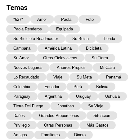
Temas
"627"
Amor
Paola
Foto
Paola Renderos
Equipada
Su Bicicleta Roadmaster
Su Bolsa
Tienda
Campaña
América Latina
Bicicleta
Su Amor
Otros Cicloviajeros
Su Tierra
Nuevos Lugares
Ahorros Propios
Mi Casa
Lo Recaudado
Viaje
Su Meta
Panamá
Colombia
Ecuador
Perú
Bolivia
Paraguay
Argentina
Uruguay
Ushuaia
Tierra Del Fuego
Jonathan
Su Viaje
Daños
Grandes Proporciones
Situación
Privilegio
Otras Personas
Más Gastos
Amigos
Familiares
Dinero