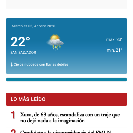
Miércoles 05, Agosto 2026
22°
max. 33°
min. 21°
SAN SALVADOR
🌡️ Cielos nubosos con lluvias débiles
LO MÁS LEÍDO
1
Xuxa, de 63 años, escandaliza con un traje que
no dejó nada a la imaginación