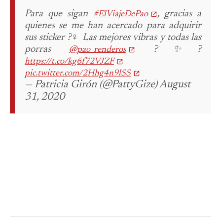
Para que sigan
, gracias a
#ElViajeDePao
quienes se me han acercado para adquirir
sus sticker ?‍♀️ Las mejores vibras y todas las
porras
?✨?
@pao_renderos
https://t.co/kg6f72VJZF
pic.twitter.com/2Hhg4n9lSS
— Patricia Girón (@PattyGize) August
31, 2020