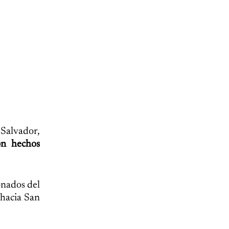
 Salvador,
on hechos
onados del
 hacia San