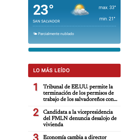
23°
max. 33°
min. 21°
SAN SALVADOR
🌤️ Parcialmente nublado
LO MÁS LEÍDO
1
Tribunal de EE.UU. permite la
terminación de los permisos de
trabajo de los salvadoreños con
TPS
2
Candidata a la vicepresidencia
del FMLN denuncia desalojo de
vivienda
3
Economía cambia a director