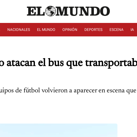
A
NACIONALES
EL MUNDO
OPINIÓN
DEPORTES
ESCENA
IA
 atacan el bus que transportab
quipos de fútbol volvieron a aparecer en escena q