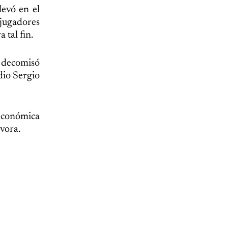
levó en el
 jugadores
tal fin.
l decomisó
dio Sergio
 económica
vora.