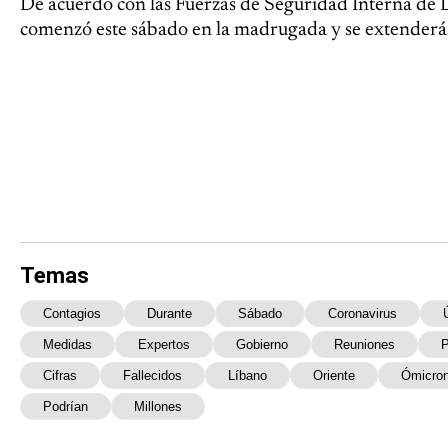
De acuerdo con las Fuerzas de Seguridad Interna de 
comenzó este sábado en la madrugada y se extenderá 
Temas
Contagios
Durante
Sábado
Coronavirus
Medidas
Expertos
Gobierno
Reuniones
P
Cifras
Fallecidos
Líbano
Oriente
Ómicro
Podrían
Millones