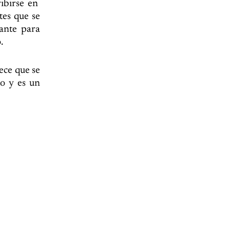
ribirse en
tes que se
ante para
.
ece que se
to y es un