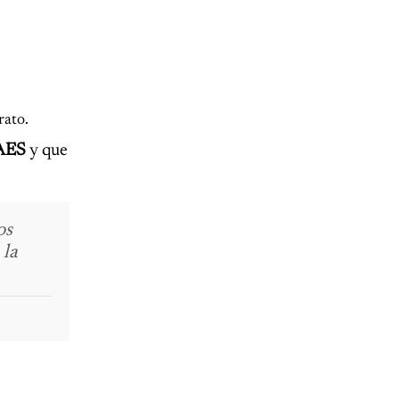
rato.
PAES
y que
os
 la