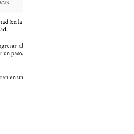
icas
tad (en la
tad.
ngresar al
r un paso.
eran en un