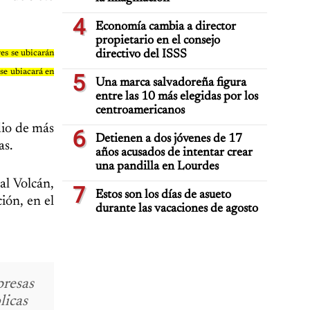
4
Economía cambia a director
propietario en el consejo
directivo del ISSS
es se ubicarán
 se ubiacará en
5
Una marca salvadoreña figura
entre las 10 más elegidas por los
centroamericanos
dio de más
6
Detienen a dos jóvenes de 17
as.
años acusados de intentar crear
una pandilla en Lourdes
al Volcán,
7
Estos son los días de asueto
ión, en el
durante las vacaciones de agosto
presas
licas