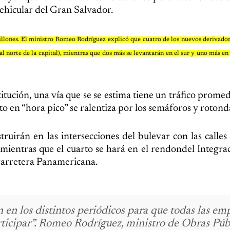
 vehicular del Gran Salvador.
llones. El ministro Romeo Rodríguez explicó que cuatro de los nuevos derivador
l norte de la capital), mientras que dos más se levantarán en el sur y uno más en
itución, una vía que se se estima tiene un tráfico prome
en “hora pico” se ralentiza por los semáforos y rotond
ruirán en las intersecciones del bulevar con las calles 
 mientras que el cuarto se hará en el rendondel Integrac
carretera Panamericana.
ón en los distintos periódicos para que todas las em
rticipar”. Romeo Rodríguez, ministro de Obras Púb