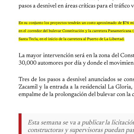
pasos a desnivel en áreas críticas para el tráfico
En su conjunto los proyectos tendrán un costo aproximado de $74 mi
en el corredor del bulevar Constitución y la carretera Panamericana (a
Santa Tecla, en el inicio de la carretera al Puerto de La Libertad.
La mayor intervención será en la zona del Const
30,000 automores por día y donde el movimiento 
Tres de los pasos a desnivel anunciados se const
Zacamil y la entrada a la residencial La Gloria,
empalme de la prolongación del bulevar con la 
Esta semana se va a publicar la licitaci
constructoras y supervisoras puedan pa