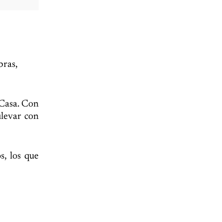
bras,
 Casa. Con
ulevar con
s, los que