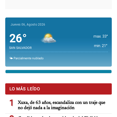
Jueves 06, Agosto 2026
26°
max. 33°
min. 21°
SAN SALVADOR
🌤️ Parcialmente nublado
LO MÁS LEÍDO
1
Xuxa, de 63 años, escandaliza con un traje que
no dejó nada a la imaginación