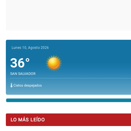
Lunes 10, Agosto 2026
36°
SAN SALVADOR
🌡️ Cielos despejados
LO MÁS LEÍDO