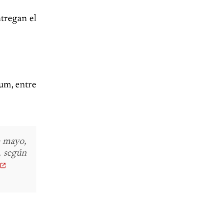
tregan el
um, entre
e mayo,
, según