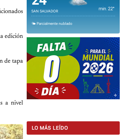
24°
min. 22°
icionados
SAN SALVADOR
🌤️ Parcialmente nublado
na edición
0
n de tapa
s a nivel
LO MÁS LEÍDO