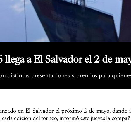
lega a El Salvador el 2 de may
con distintas presentaciones y premios para quiene
anzado en El Salvador el próximo 2 de mayo, dando in
cada edición del torneo, informó este jueves la compañ