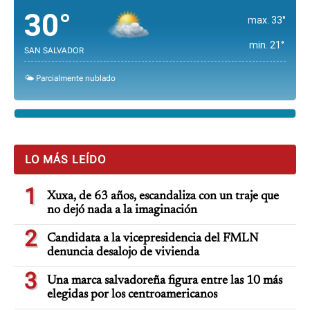
30°
max. 33°
min. 21°
SAN SALVADOR
🌤️ Parcialmente nublado
LO MÁS LEÍDO
1
Xuxa, de 63 años, escandaliza con un traje que
no dejó nada a la imaginación
2
Candidata a la vicepresidencia del FMLN
denuncia desalojo de vivienda
3
Una marca salvadoreña figura entre las 10 más
elegidas por los centroamericanos