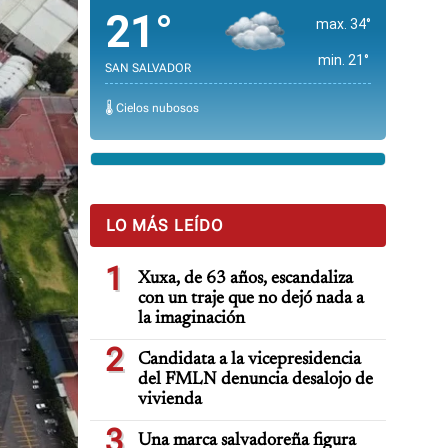
21°
max. 34°
min. 21°
SAN SALVADOR
🌡️ Cielos nubosos
LO MÁS LEÍDO
1
Xuxa, de 63 años, escandaliza
con un traje que no dejó nada a
la imaginación
2
Candidata a la vicepresidencia
del FMLN denuncia desalojo de
vivienda
3
Una marca salvadoreña figura