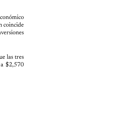
económico
n coincide
nversiones
e las tres
 a $2,570