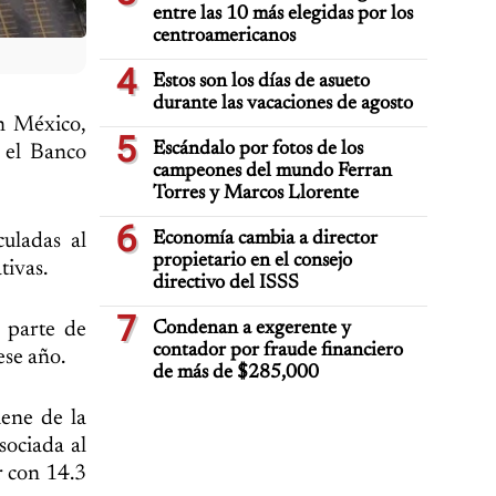
entre las 10 más elegidas por los
centroamericanos
4
Estos son los días de asueto
durante las vacaciones de agosto
n México,
5
Escándalo por fotos de los
 el Banco
campeones del mundo Ferran
Torres y Marcos Llorente
6
Economía cambia a director
uladas al
propietario en el consejo
tivas.
directivo del ISSS
7
 parte de
Condenan a exgerente y
contador por fraude financiero
ese año.
de más de $285,000
iene de la
sociada al
r con 14.3