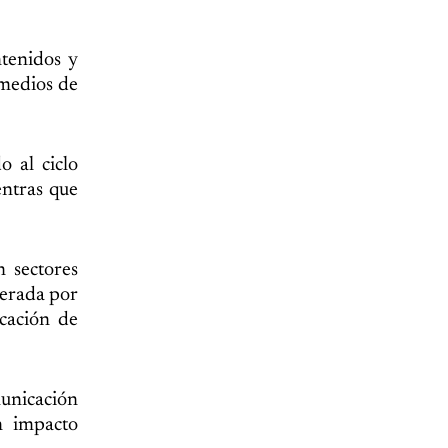
ntenidos y
 medios de
 al ciclo
entras que
 sectores
nerada por
icación de
municación
n impacto