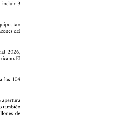
 incluir 3
quipo, tan
ncones del
ial 2026,
ricano. El
 a los 104
e apertura
ro también
llones de