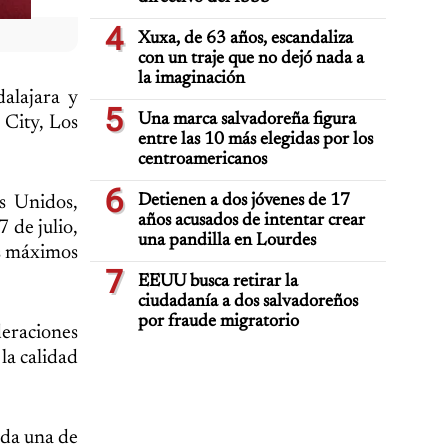
4
Xuxa, de 63 años, escandaliza
con un traje que no dejó nada a
la imaginación
alajara y
5
Una marca salvadoreña figura
 City, Los
entre las 10 más elegidas por los
centroamericanos
6
Detienen a dos jóvenes de 17
s Unidos,
años acusados de intentar crear
 de julio,
una pandilla en Lourdes
os máximos
7
EEUU busca retirar la
ciudadanía a dos salvadoreños
por fraude migratorio
deraciones
la calidad
ada una de