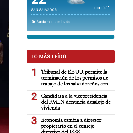
min. 21°
SAN SALVADOR
🌤️ Parcialmente nublado
LO MÁS LEÍDO
1
Tribunal de EE.UU. permite la
terminación de los permisos de
trabajo de los salvadoreños con
TPS
2
Candidata a la vicepresidencia
del FMLN denuncia desalojo de
vivienda
3
Economía cambia a director
propietario en el consejo
directivo del ISSS