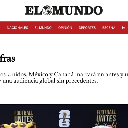
A
NACIONALES
EL MUNDO
OPINIÓN
DEPORTES
ESCENA
IA
fras
 Unidos, México y Canadá marcará un antes y un 
y una audiencia global sin precedentes.