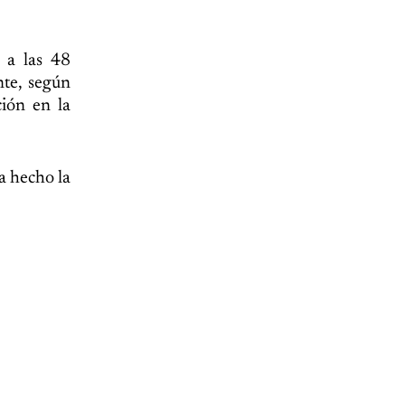
 a las 48
nte, según
ión en la
a hecho la