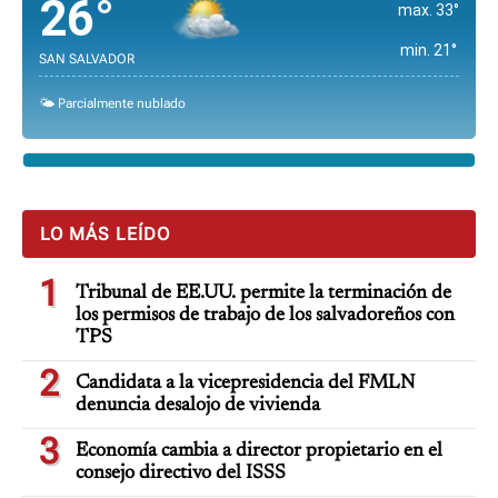
26°
max. 33°
min. 21°
SAN SALVADOR
🌤️ Parcialmente nublado
LO MÁS LEÍDO
1
Tribunal de EE.UU. permite la terminación de
los permisos de trabajo de los salvadoreños con
TPS
2
Candidata a la vicepresidencia del FMLN
denuncia desalojo de vivienda
3
Economía cambia a director propietario en el
consejo directivo del ISSS