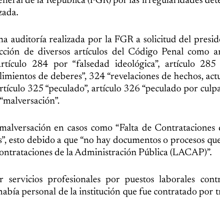
eneral de la República (FGR) por las irregularidades det
zada.
 auditoría realizada por la FGR a solicitud del presid
fracción de diversos artículos del Código Penal como a
artículo 284 por “falsedad ideológica”, artículo 285
imientos de deberes”, 324 “revelaciones de hechos, act
tículo 325 “peculado”, artículo 326 “peculado por culpa”
 “malversación”.
malversación en casos como “Falta de Contrataciones 
os”, esto debido a que “no hay documentos o procesos q
 Contrataciones de la Administración Pública (LACAP)”.
r servicios profesionales por puestos laborales cont
abía personal de la institución que fue contratado por t