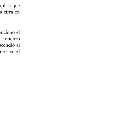
xplica que
a cifra en
encionó el
za comenzó
scendió al
res en el