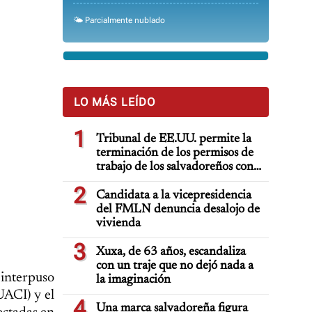
🌤️ Parcialmente nublado
LO MÁS LEÍDO
1
Tribunal de EE.UU. permite la
terminación de los permisos de
trabajo de los salvadoreños con
TPS
2
Candidata a la vicepresidencia
del FMLN denuncia desalojo de
vivienda
3
Xuxa, de 63 años, escandaliza
con un traje que no dejó nada a
 interpuso
la imaginación
UACI) y el
4
Una marca salvadoreña figura