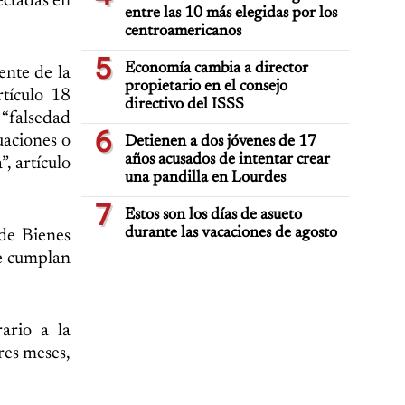
ectadas en
entre las 10 más elegidas por los
centroamericanos
5
Economía cambia a director
ente de la
propietario en el consejo
rtículo 18
directivo del ISSS
 “falsedad
6
uaciones o
Detienen a dos jóvenes de 17
años acusados de intentar crear
, artículo
una pandilla en Lourdes
7
Estos son los días de asueto
durante las vacaciones de agosto
de Bienes
ue cumplan
rario a la
res meses,