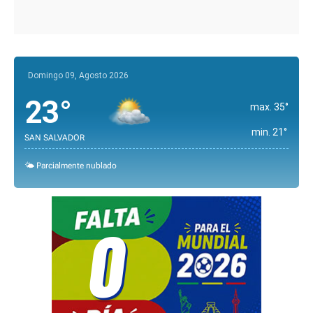
Domingo 09, Agosto 2026
23°
max. 35°
min. 21°
SAN SALVADOR
🌤️ Parcialmente nublado
0