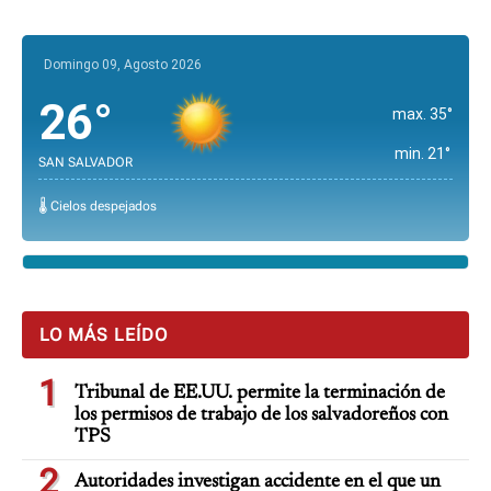
Domingo 09, Agosto 2026
26°
max. 35°
min. 21°
SAN SALVADOR
🌡️ Cielos despejados
LO MÁS LEÍDO
1
Tribunal de EE.UU. permite la terminación de
los permisos de trabajo de los salvadoreños con
TPS
2
Autoridades investigan accidente en el que un