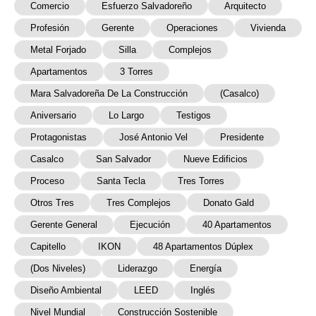
Comercio
Esfuerzo Salvadoreño
Arquitecto
Profesión
Gerente
Operaciones
Vivienda
Metal Forjado
Silla
Complejos
Apartamentos
3 Torres
Mara Salvadoreña De La Construcción
(Casalco)
Aniversario
Lo Largo
Testigos
Protagonistas
José Antonio Vel
Presidente
Casalco
San Salvador
Nueve Edificios
Proceso
Santa Tecla
Tres Torres
Otros Tres
Tres Complejos
Donato Gald
Gerente General
Ejecución
40 Apartamentos
Capitello
IKON
48 Apartamentos Dúplex
(dos Niveles)
Liderazgo
Energía
Diseño Ambiental
LEED
Inglés
Nivel Mundial
Construcción Sostenible