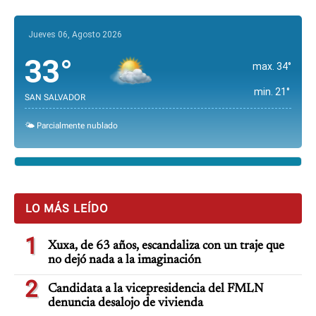
Jueves 06, Agosto 2026
33°
max. 34°
min. 21°
SAN SALVADOR
🌤️ Parcialmente nublado
LO MÁS LEÍDO
1
Xuxa, de 63 años, escandaliza con un traje que
no dejó nada a la imaginación
2
Candidata a la vicepresidencia del FMLN
denuncia desalojo de vivienda