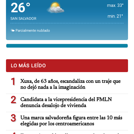
26°
max. 33°
min. 21°
SAN SALVADOR
🌤️ Parcialmente nublado
LO MÁS LEÍDO
1
Xuxa, de 63 años, escandaliza con un traje que
no dejó nada a la imaginación
2
Candidata a la vicepresidencia del FMLN
denuncia desalojo de vivienda
3
Una marca salvadoreña figura entre las 10 más
elegidas por los centroamericanos