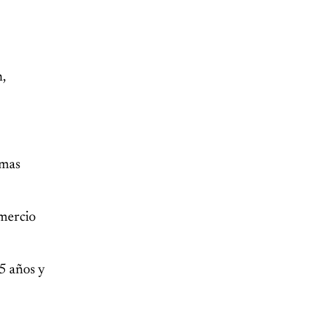
n,
emas
omercio
5 años y