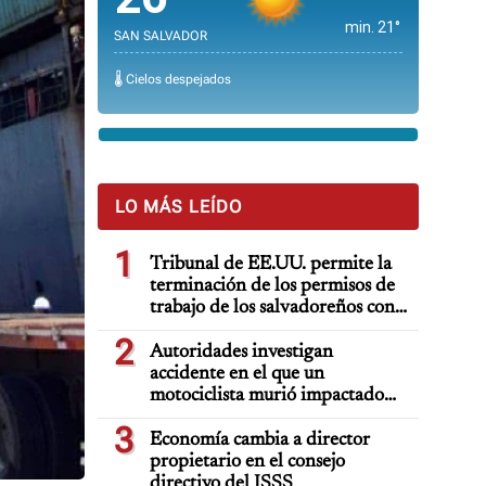
min. 21°
SAN SALVADOR
🌡️ Cielos despejados
LO MÁS LEÍDO
1
Tribunal de EE.UU. permite la
terminación de los permisos de
trabajo de los salvadoreños con
TPS
2
Autoridades investigan
accidente en el que un
motociclista murió impactado
por auto deportivo de lujo
3
Economía cambia a director
propietario en el consejo
directivo del ISSS