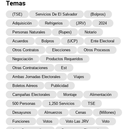
Temas
(TSE)
Servicios De El Salvador
(Bolpros)
Adquisición
Refrigerios
(JRV)
2024
Personas Naturales
(Rupes)
Notario
Acuerdos
Bolpros
(UCP)
Ente Electoral
Otros Contratos
Elecciones
Otros Procesos
Negociación
Productos Requeridos
Otras Contrataciones
Est
Ambas Jornadas Electorales
Viajes
Boletos Aéreos
Publicidad
Campañas Electorales
Montaje
Alimentación
500 Personas
1,250 Servicios
TSE
Desayunos
Almuerzos
Cenas
(millones)
Funciones
Votos
Voto Las JRV
Voto