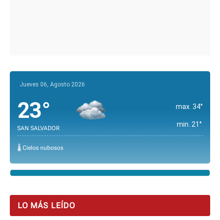
Jueves 06, Agosto 2026
23°
max. 34°
min. 21°
SAN SALVADOR
🌡️ Cielos nubosos
LO MÁS LEÍDO