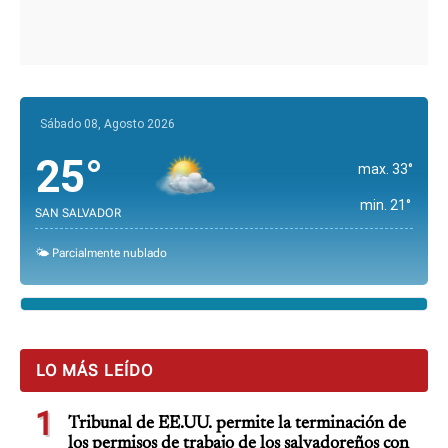
Sábado 08, Agosto 2026
25°
max. 33°
min. 21°
SAN SALVADOR
🌤️ Parcialmente nublado
LO MÁS LEÍDO
1
Tribunal de EE.UU. permite la terminación de
los permisos de trabajo de los salvadoreños con