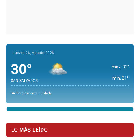
Jueves 06, Agosto 2026
30°
max. 33°
min. 21°
SAN SALVADOR
🌤️ Parcialmente nublado
LO MÁS LEÍDO