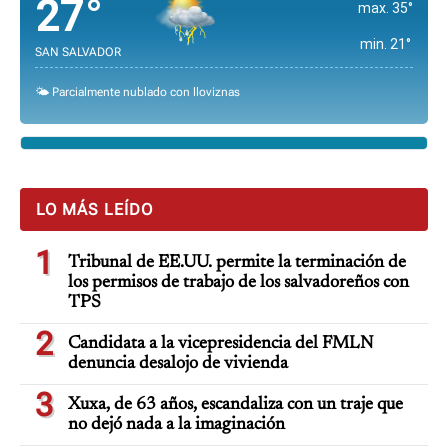
27°
max. 35°
min. 21°
SAN SALVADOR
🌤️ Parcialmente nublado con lloviznas
LO MÁS LEÍDO
1
Tribunal de EE.UU. permite la terminación de
los permisos de trabajo de los salvadoreños con
TPS
2
Candidata a la vicepresidencia del FMLN
denuncia desalojo de vivienda
3
Xuxa, de 63 años, escandaliza con un traje que
no dejó nada a la imaginación