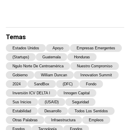
Temas
Estados Unidos
Apoyo
Empresas Emergentes
(startups)
Guatemala
Honduras
Ngulo Norte De Centroamérica
Nuestro Compromiso
Gobierno
William Duncan
Innovation Summit
2024
SandBox
(DFC)
Fondo
Inversión ICV DELTA I
Innogen Capital
Sus Inicios
(USAID)
Seguridad
Estabilidad
Desarrollo
Todos Los Sentidos
Otras Palabras
Infraestructura
Empleos
Fondos
Tecnología
Fondos