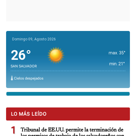
Domingo 09, Agosto 2026
26°
max. 35°
min. 21°
SAN SALVADOR
🌡️ Cielos despejados
LO MÁS LEÍDO
1
Tribunal de EE.UU. permite la terminación de