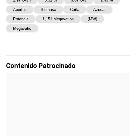
1.97 GWh
0.31 %
9.07 GW
1.43 %
Aportes
Biomasa
Caña
Azúcar
Potencia
1,151 Megavatios
(MW)
Megavatio
Contenido Patrocinado