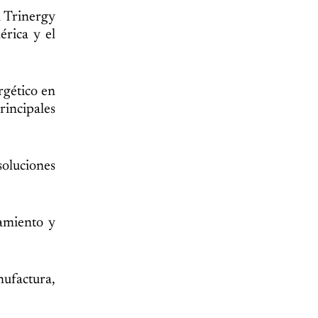
a Trinergy
érica y el
rgético en
rincipales
soluciones
amiento y
nufactura,