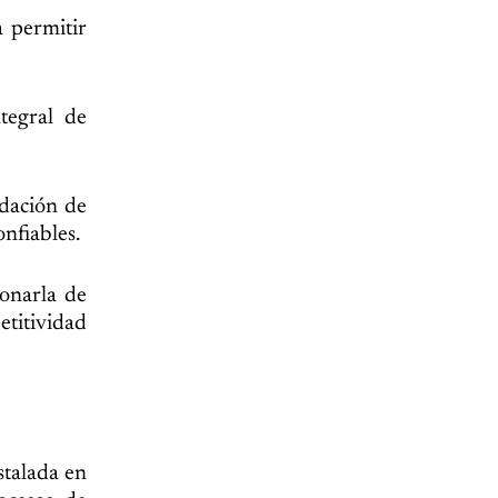
a permitir
tegral de
idación de
nfiables.
ionarla de
etitividad
talada en