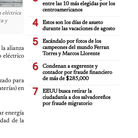
entre las 10 más elegidas por los
centroamericanos
 eléctrica
4
ca y
Estos son los días de asueto
durante las vacaciones de agosto
5
Escándalo por fotos de los
campeones del mundo Ferran
la alianza
Torres y Marcos Llorente
 eléctrico
6
Condenan a exgerente y
contador por fraude financiero
de más de $285,000
izado para
terías) en
7
EEUU busca retirar la
ciudadanía a dos salvadoreños
por fraude migratorio
ar energía
idad de la