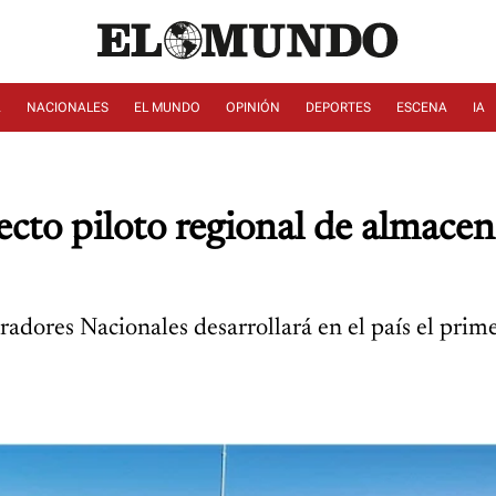
A
NACIONALES
EL MUNDO
OPINIÓN
DEPORTES
ESCENA
IA
ecto piloto regional de almace
adores Nacionales desarrollará en el país el prim