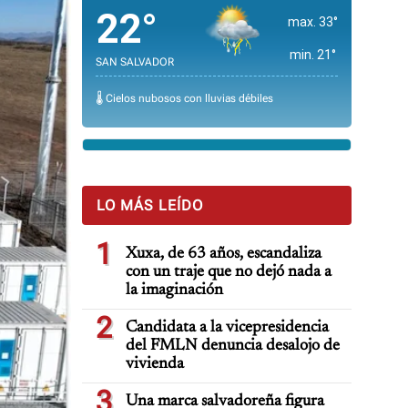
22°
max. 33°
min. 21°
SAN SALVADOR
🌡️ Cielos nubosos con lluvias débiles
LO MÁS LEÍDO
1
Xuxa, de 63 años, escandaliza
con un traje que no dejó nada a
la imaginación
2
Candidata a la vicepresidencia
del FMLN denuncia desalojo de
vivienda
3
Una marca salvadoreña figura