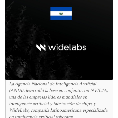
La Agencia Nacional de Inteligencia Artificial
(ANIA) desarrolló la base en conjunto con NVIDIA,
una de las empresas líderes mundiales en
inteligencia artificial y fabricación de chips, y
WideLabs, compañía latinoamericana especializada
en inteligencia artificial soberana.