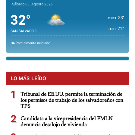
Sábado 08, Agosto 2026
32°
max. 33°
min. 21°
SAN SALVADOR
🌤️ Parcialmente nublado
LO MÁS LEÍDO
1
Tribunal de EE.UU. permite la terminación de
los permisos de trabajo de los salvadoreños con
TPS
2
Candidata a la vicepresidencia del FMLN
denuncia desalojo de vivienda