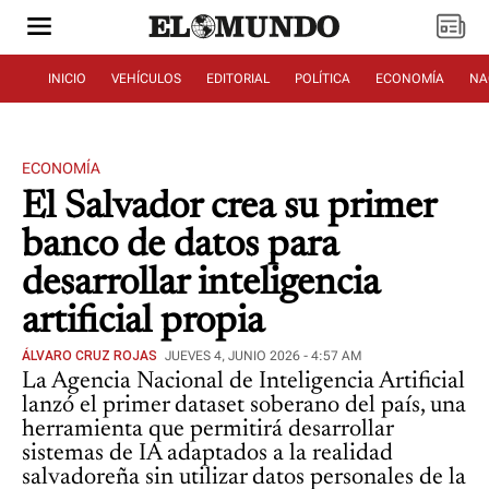
INICIO
VEHÍCULOS
EDITORIAL
POLÍTICA
ECONOMÍA
NA
ECONOMÍA
El Salvador crea su primer
banco de datos para
desarrollar inteligencia
artificial propia
ÁLVARO CRUZ ROJAS
JUEVES 4, JUNIO 2026 - 4:57 AM
La Agencia Nacional de Inteligencia Artificial
lanzó el primer dataset soberano del país, una
herramienta que permitirá desarrollar
sistemas de IA adaptados a la realidad
salvadoreña sin utilizar datos personales de la