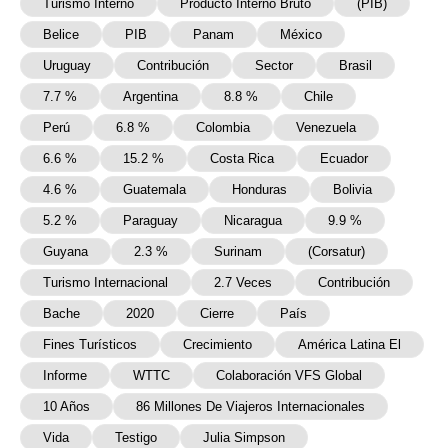
Turismo Interno
Producto Interno Bruto
(PIB)
Belice
PIB
Panam
México
Uruguay
Contribución
Sector
Brasil
7.7 %
Argentina
8.8 %
Chile
Perú
6.8 %
Colombia
Venezuela
6.6 %
15.2 %
Costa Rica
Ecuador
4.6 %
Guatemala
Honduras
Bolivia
5.2 %
Paraguay
Nicaragua
9.9 %
Guyana
2.3 %
Surinam
(Corsatur)
Turismo Internacional
2.7 Veces
Contribución
Bache
2020
Cierre
País
Fines Turísticos
Crecimiento
América Latina El
Informe
WTTC
Colaboración VFS Global
10 Años
86 Millones De Viajeros Internacionales
Vida
Testigo
Julia Simpson