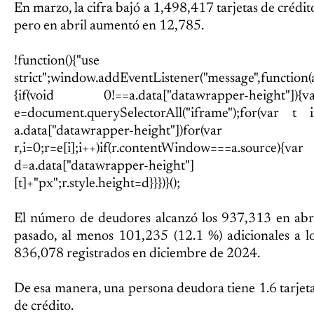
En marzo, la cifra bajó a 1,498,417 tarjetas de crédit
pero en abril aumentó en 12,785.
!function(){"use
strict";window.addEventListener("message",function(
{if(void 0!==a.data["datawrapper-height"]){v
e=document.querySelectorAll("iframe");for(var t 
a.data["datawrapper-height"])for(var
r,i=0;r=e[i];i++)if(r.contentWindow===a.source){var
d=a.data["datawrapper-height"]
[t]+"px";r.style.height=d}}})}();
El número de deudores alcanzó los 937,313 en abr
pasado, al menos 101,235 (12.1 %) adicionales a l
836,078 registrados en diciembre de 2024.
De esa manera, una persona deudora tiene 1.6 tarjet
de crédito.