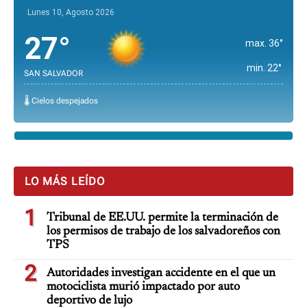
Lunes 10, Agosto 2026
27°
max. 36°
min. 22°
SAN SALVADOR
🌡️ Cielos despejados
LO MÁS LEÍDO
1
Tribunal de EE.UU. permite la terminación de
los permisos de trabajo de los salvadoreños con
TPS
2
Autoridades investigan accidente en el que un
motociclista murió impactado por auto
deportivo de lujo