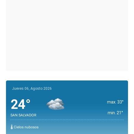
Jueves 06, Agosto 2026
24°
max. 33°
min. 21°
SAN SALVADOR
🌡️ Cielos nubosos