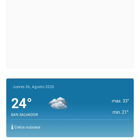
Jueves 06, Agosto 2026
24°
max. 33°
min. 21°
SAN SALVADOR
🌡️ Cielos nubosos