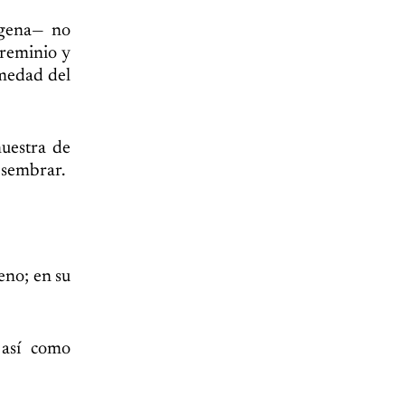
ígena— no
Treminio y
umedad del
uestra de
 sembrar.
eno; en su
 así como