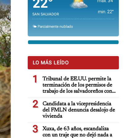
22°
max. 34°
min. 22°
SAN SALVADOR
🌤️ Parcialmente nublado
LO MÁS LEÍDO
1
Tribunal de EE.UU. permite la
terminación de los permisos de
trabajo de los salvadoreños con
TPS
2
Candidata a la vicepresidencia
del FMLN denuncia desalojo de
vivienda
3
Xuxa, de 63 años, escandaliza
con un traje que no dejó nada a