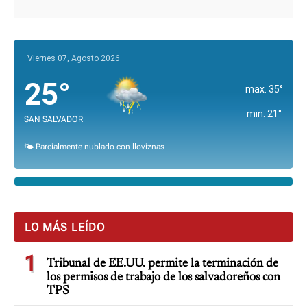
Viernes 07, Agosto 2026
25°
max. 35°
min. 21°
SAN SALVADOR
🌤️ Parcialmente nublado con lloviznas
LO MÁS LEÍDO
1
Tribunal de EE.UU. permite la terminación de
los permisos de trabajo de los salvadoreños con
TPS