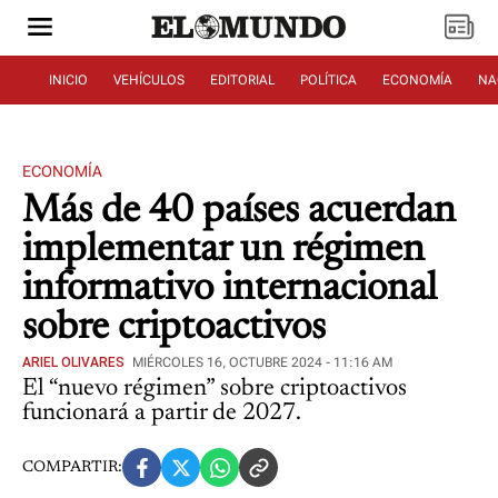
INICIO
VEHÍCULOS
EDITORIAL
POLÍTICA
ECONOMÍA
NA
ECONOMÍA
Más de 40 países acuerdan
implementar un régimen
informativo internacional
sobre criptoactivos
ARIEL OLIVARES
MIÉRCOLES 16, OCTUBRE 2024 - 11:16 AM
El “nuevo régimen” sobre criptoactivos
funcionará a partir de 2027.
COMPARTIR: