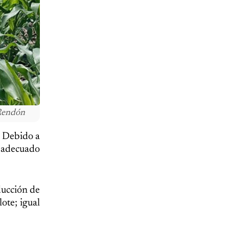
 Rendón
. Debido a
n adecuado
ducción de
ote; igual