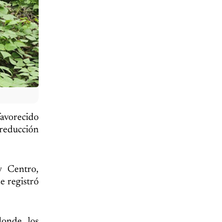
favorecido
 reducción
y Centro,
e registró
donde los