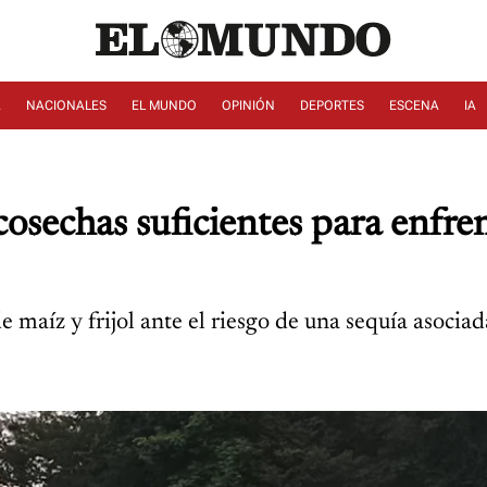
A
NACIONALES
EL MUNDO
OPINIÓN
DEPORTES
ESCENA
IA
sechas suficientes para enfren
 maíz y frijol ante el riesgo de una sequía asocia