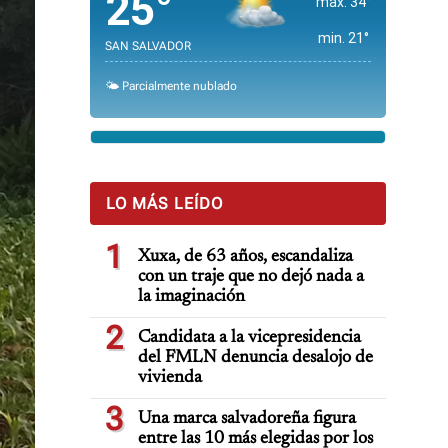
25°
max. 34°
min. 21°
SAN SALVADOR
🌤️ Parcialmente nublado
LO MÁS LEÍDO
1
Xuxa, de 63 años, escandaliza
con un traje que no dejó nada a
la imaginación
2
Candidata a la vicepresidencia
del FMLN denuncia desalojo de
vivienda
3
Una marca salvadoreña figura
entre las 10 más elegidas por los