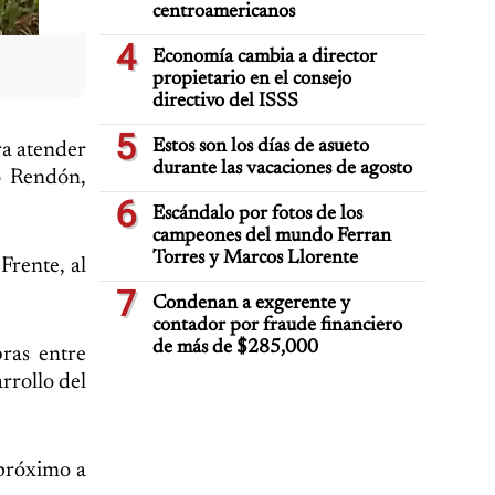
centroamericanos
4
Economía cambia a director
propietario en el consejo
directivo del ISSS
5
Estos son los días de asueto
ara atender
durante las vacaciones de agosto
o Rendón,
6
Escándalo por fotos de los
campeones del mundo Ferran
Torres y Marcos Llorente
Frente, al
7
Condenan a exgerente y
contador por fraude financiero
de más de $285,000
bras entre
arrollo del
 próximo a