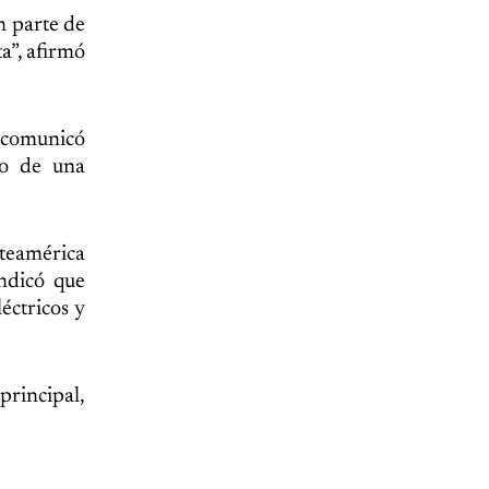
n parte de
a”, afirmó
o comunicó
co de una
rteamérica
ndicó que
éctricos y
rincipal,