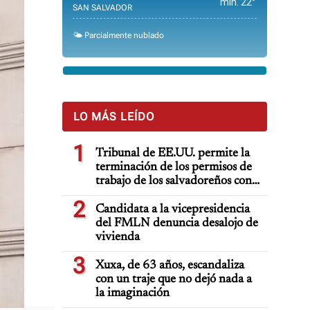
min. 22°
SAN SALVADOR
🌤️ Parcialmente nublado
LO MÁS LEÍDO
1
Tribunal de EE.UU. permite la
terminación de los permisos de
trabajo de los salvadoreños con
TPS
2
Candidata a la vicepresidencia
del FMLN denuncia desalojo de
vivienda
3
Xuxa, de 63 años, escandaliza
con un traje que no dejó nada a
la imaginación