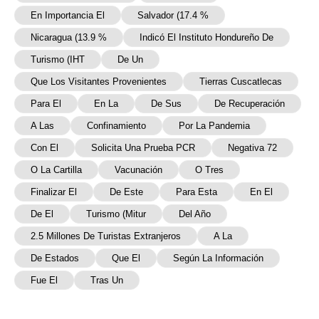
En Importancia El
Salvador (17.4 %
Nicaragua (13.9 %
Indicó El Instituto Hondureño De
Turismo (IHT
De Un
Que Los Visitantes Provenientes
Tierras Cuscatlecas
Para El
En La
De Sus
De Recuperación
A Las
Confinamiento
Por La Pandemia
Con El
Solicita Una Prueba PCR
Negativa 72
O La Cartilla
Vacunación
O Tres
Finalizar El
De Este
Para Esta
En El
De El
Turismo (Mitur
Del Año
2.5 Millones De Turistas Extranjeros
A La
De Estados
Que El
Según La Información
Fue El
Tras Un