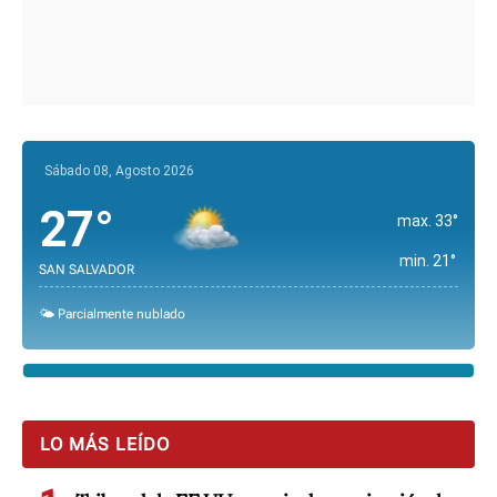
Sábado 08, Agosto 2026
27°
max. 33°
min. 21°
SAN SALVADOR
🌤️ Parcialmente nublado
LO MÁS LEÍDO