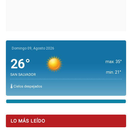
Domingo 09, Agosto 2026
26°
max. 35°
min. 21°
SAN SALVADOR
🌡️ Cielos despejados
LO MÁS LEÍDO